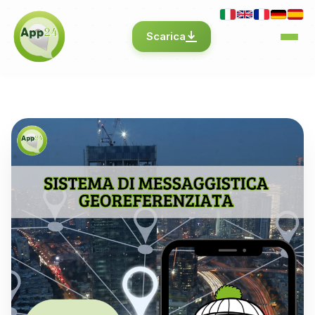
Scarica
Home
Comunicazione
▼
BROCHURE
Mittenti
WhereApp – Pubblica Amministrazione
Contatti
▼
WhereApp – Comuni
Recapiti
WhereApp – Comuni Ancitel
WhereApp – Protezione Civile
WhereApp – Croce Rossa