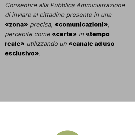
Consentire alla Pubblica Amministrazione
di inviare al cittadino presente in una
«zona»
precisa,
«comunicazioni»
,
percepite come
«certe»
in
«tempo
reale»
utilizzando un
«canale ad uso
esclusivo»
.