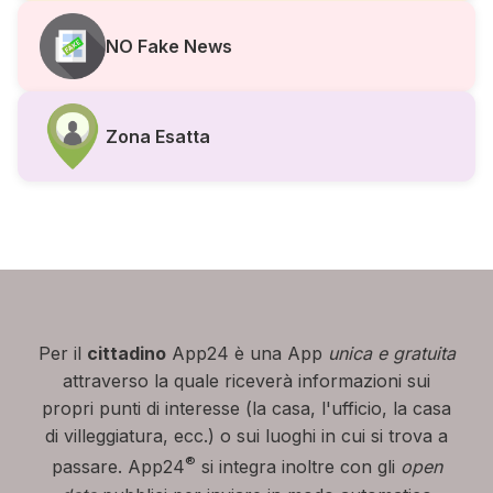
NO Fake News
Zona Esatta
Per il
cittadino
App24 è una App
unica e gratuita
attraverso la quale riceverà informazioni sui
propri punti di interesse (la casa, l'ufficio, la casa
di villeggiatura, ecc.) o sui luoghi in cui si trova a
®
passare. App24
si integra inoltre con gli
open