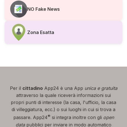
NO Fake News
Zona Esatta
Per il
cittadino
App24 è una App
unica e gratuita
attraverso la quale riceverà informazioni sui
propri punti di interesse (la casa, l'ufficio, la casa
di villeggiatura, ecc.) o sui luoghi in cui si trova a
®
passare. App24
si integra inoltre con gli
open
data
pubblici per inviare in modo automatico