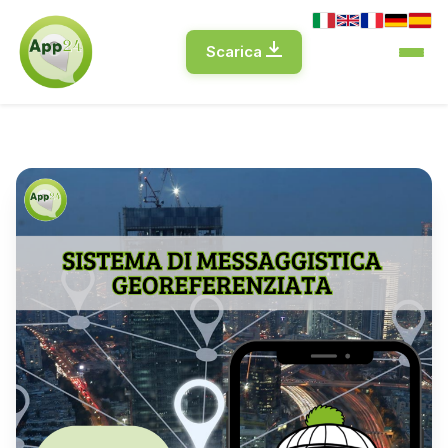
Scarica
Home
Comunicazione
▼
BROCHURE
Mittenti
WhereApp – Pubblica Amministrazione
Contatti
▼
WhereApp – Comuni
Recapiti
WhereApp – Comuni Ancitel
WhereApp – Protezione Civile