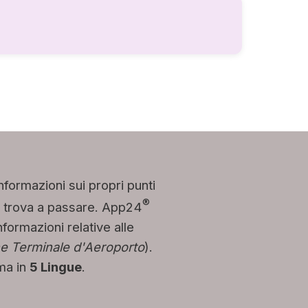
nformazioni sui propri punti
®
i si trova a passare. App24
formazioni relative alle
e Terminale d'Aeroporto
).
ema in
5 Lingue
.