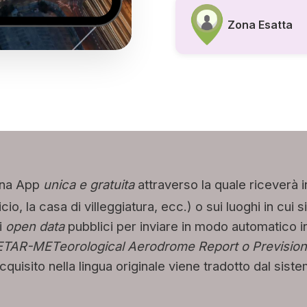
Zona Esatta
na App
unica e gratuita
attraverso la quale riceverà i
ficio, la casa di villeggiatura, ecc.) o sui luoghi in cu
i
open data
pubblici per inviare in modo automatico in
ETAR-METeorological Aerodrome Report o Prevision
quisito nella lingua originale viene tradotto dal sist