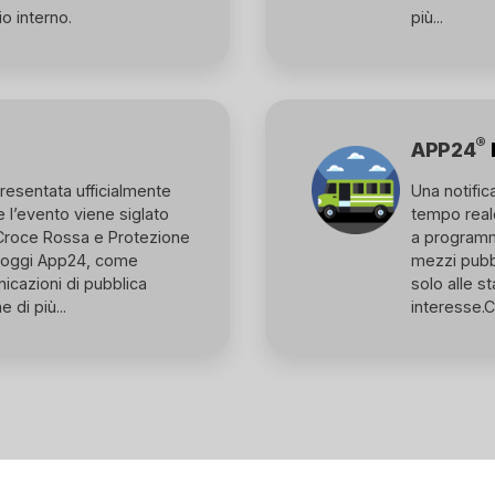
io interno.
più...
®
APP24
resentata ufficialmente
Una notific
 l’evento viene siglato
tempo reale
i Croce Rossa e Protezione
a programm
p, oggi App24, come
mezzi pubbl
icazioni di pubblica
solo alle s
 di più...
interesse.
C