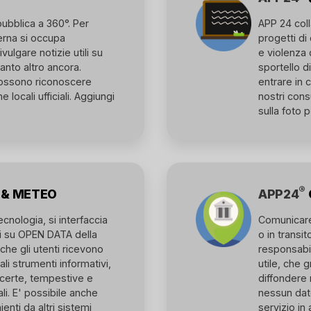
ubblica a 360°. Per
APP 24 coll
erna si occupa
progetti di
ulgare notizie utili su
e violenza 
 tanto altro ancora.
sportello di
 possono riconoscere
entrare in c
 locali ufficiali. Aggiungi
nostri cons
sulla foto p
®
 & METEO
APP24
cnologia, si interfaccia
Comunicare
ti su OPEN DATA della
o in transit
che gli utenti ricevono
responsabi
i strumenti informativi,
utile, che 
e certe, tempestive e
diffondere 
li. E' possibile anche
nessun dato
enti da altri sistemi
servizio i