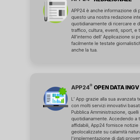
APP24 è anche informazione di p
questo una nostra redazione int
quotidianamente di ricercare e div
traffico, cultura, eventi, sport, e
All’interno dell’ Applicazione si
facilmente le testate giornalistiche
anche la tua.
®
APP24
OPEN DATA INGV
L’ App grazie alla sua avanzata te
con molti servizi innovativi basa
Pubblica Amministrazione, quelli 
quotidianamente. Accedendo a tal
affidabili, App24 fornisce notizi
geolocalizzate su calamità natura
l'implementazione di dati proveni