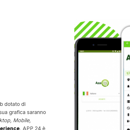
b dotato di
 sua grafica saranno
ktop, Mobile,
perience
. APP 24 è