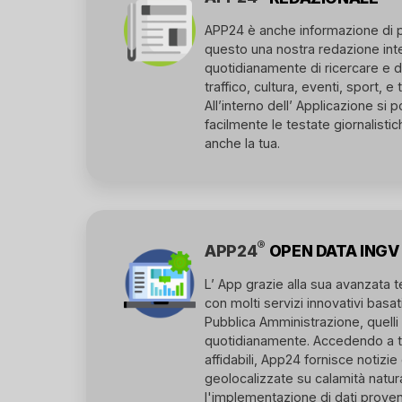
APP24 è anche informazione di p
questo una nostra redazione int
quotidianamente di ricercare e div
traffico, cultura, eventi, sport, e
All’interno dell’ Applicazione si
facilmente le testate giornalistiche
anche la tua.
®
APP24
OPEN DATA INGV
L’ App grazie alla sua avanzata te
con molti servizi innovativi basa
Pubblica Amministrazione, quelli 
quotidianamente. Accedendo a tal
affidabili, App24 fornisce notizi
geolocalizzate su calamità natura
l'implementazione di dati proveni