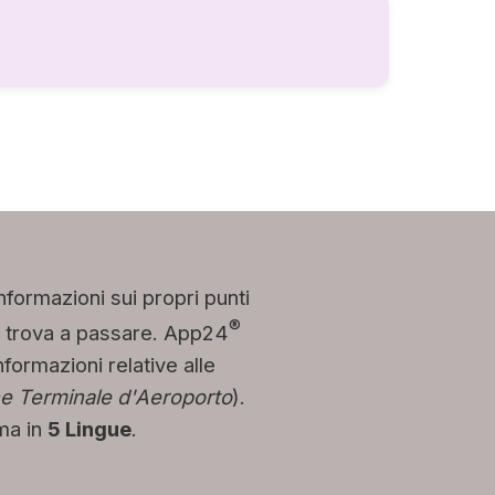
nformazioni sui propri punti
®
i si trova a passare. App24
formazioni relative alle
e Terminale d'Aeroporto
).
ema in
5 Lingue
.