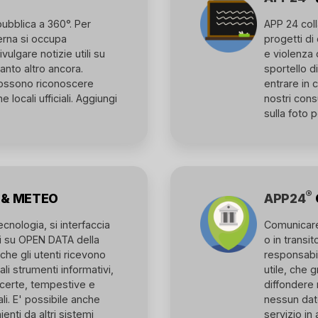
ubblica a 360°. Per
APP 24 coll
erna si occupa
progetti di
ulgare notizie utili su
e violenza 
 tanto altro ancora.
sportello di
 possono riconoscere
entrare in c
 locali ufficiali. Aggiungi
nostri cons
sulla foto p
®
 & METEO
APP24
cnologia, si interfaccia
Comunicare
ti su OPEN DATA della
o in transit
che gli utenti ricevono
responsabi
i strumenti informativi,
utile, che 
e certe, tempestive e
diffondere 
li. E' possibile anche
nessun dato
enti da altri sistemi
servizio i