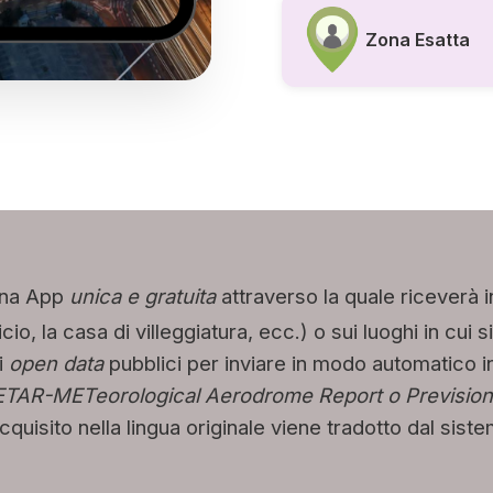
Zona Esatta
na App
unica e gratuita
attraverso la quale riceverà i
ficio, la casa di villeggiatura, ecc.) o sui luoghi in cu
i
open data
pubblici per inviare in modo automatico in
ETAR-METeorological Aerodrome Report o Prevision
quisito nella lingua originale viene tradotto dal sist