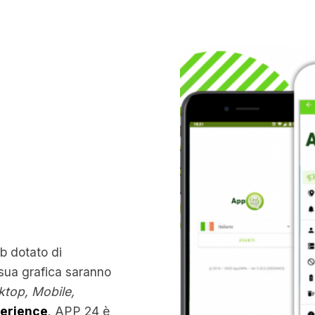
b dotato di
 sua grafica saranno
ktop, Mobile,
perience
. APP 24 è